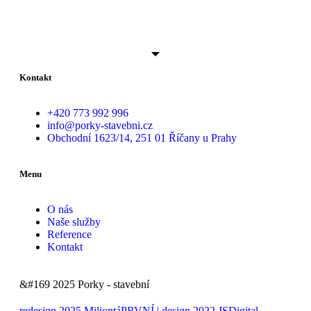
Kontakt
+420 773 992 996
info@porky-stavebni.cz
Obchodní 1623/14, 251 01 Říčany u Prahy
Menu
O nás
Naše služby
Reference
Kontakt
&#169 2025 Porky - stavební
redesign 2025 MiliontáPRVNÍ | design 2022 JSDigital